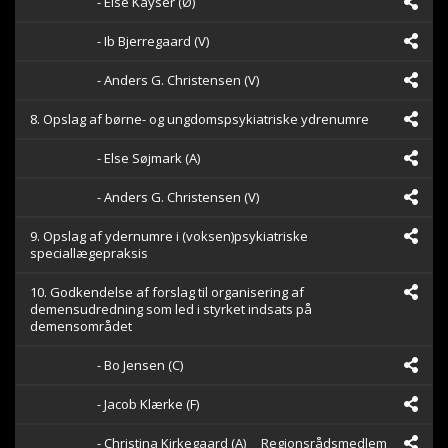
- Else Kayser (Ø)
- Ib Bjerregaard (V)
- Anders G. Christensen (V)
8. Opslag af børne- og ungdomspsykiatriske ydrenumre
- Else Søjmark (A)
- Anders G. Christensen (V)
9. Opslag af ydernumre i (voksen)psykiatriske
speciallægepraksis
10. Godkendelse af forslag til organisering af
demensudredning som led i styrket indsats på
demensområdet
- Bo Jensen (C)
- Jacob Klærke (F)
- Christina Kirkegaard (A)
Regionsrådsmedlem