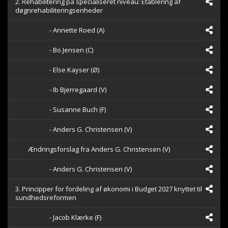
2. Rehabilitering på specialiseret niveau: Etablering af
44
døgnrehabiliteringsenheder
seconds
- Annette Roed (A)
- Bo Jensen (C)
- Else Kayser (Ø)
- Ib Bjerregaard (V)
- Susanne Buch (F)
- Anders G. Christensen (V)
Ændringsforslag fra Anders G. Christensen (V)
- Anders G. Christensen (V)
3. Principper for fordeling af økonomi i Budget 2027 knyttet til
sundhedsreformen
- Jacob Klærke (F)