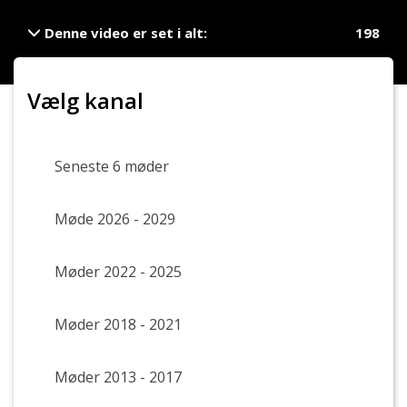
Denne video er set i alt:
198
De sidste 24 timer:
2
De sidste 7 dage:
3
Vælg kanal
Den seneste måned:
14
Det seneste år:
198
Seneste 6 møder
Møde 2026 - 2029
Møder 2022 - 2025
Møder 2018 - 2021
Møder 2013 - 2017