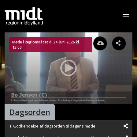
Åbn
navig
Møde i Regionsrådet d. 24. juni 2026 kl.
13:00
0
Dagsorden
seconds
of
2
hours,
1. Godkendelse af dagsorden til dagens møde
47
minutes,