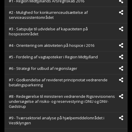
#1 - Region Midtjyllands Årsregnskab 2016
10
seconds
#2 - Mulighed for konkurrenceudsættelse af
serviceassistentområdet
#3 - Satspulje til udvidelse af kapaciteten på
hospiceområdet
#4 - Orientering om aktiviteten på hospice i 2016
#5 - Fordeling af vagtapoteker i Region Midtjylland
#6 - Strategi for udbud af regionslager
#7 - Godkendelse af revideret principnotat vedrørende
betalingsparkering
#8 - Redegørelse til ministeren vedrørende Rigsrevisionens
undersøgelse af risiko- og reservestyring i DNU og DNV-
Gødstrup
#9 - Tværsektoriel analyse på hjælpemiddelområdet i
Vestklyngen