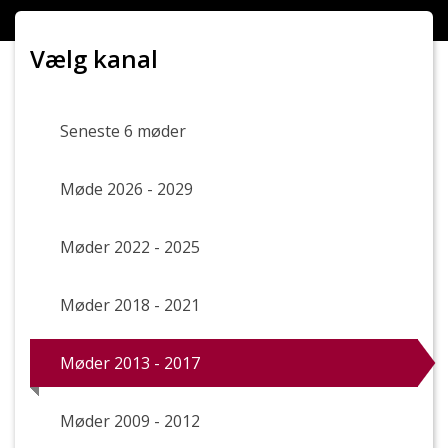
De sidste 24 timer:
0
De sidste 7 dage:
0
Vælg kanal
Den seneste måned:
0
Det seneste år:
0
Seneste 6 møder
Møde 2026 - 2029
Møder 2022 - 2025
Møder 2018 - 2021
Møder 2013 - 2017
Møder 2009 - 2012